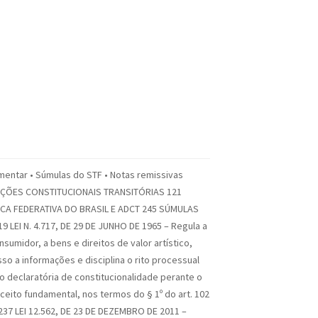
ntar • Súmulas do STF • Notas remissivas
SIÇÕES CONSTITUCIONAIS TRANSITÓRIAS 121
CA FEDERATIVA DO BRASIL E ADCT 245 SÚMULAS
EI N. 4.717, DE 29 DE JUNHO DE 1965 – Regula a
sumidor, a bens e direitos de valor artístico,
sso a informações e disciplina o rito processual
o declaratória de constitucionalidade perante o
eito fundamental, nos termos do § 1º do art. 102
 237 LEI 12.562, DE 23 DE DEZEMBRO DE 2011 –