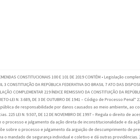
ENDAS CONSTITUCIONAIS 100 E 101 DE 2019 CONTÉM • Legislação compleme
IL 3 CONSTITUIÇÃO DA REPÚBLICA FEDERATIVA DO BRASIL 7 ATO DAS DISPO
SLAÇÃO COMPLEMENTAR 219 ÍNDICE REMISSIVO DA CONSTITUIÇÃO DA REPÚBLI
I N. 3.689, DE 3 DE OUTUBRO DE 1941 – Código de Processo Penal* 219 L
vil pública de responsabilidade por danos causados ao meio ambiente, ao con
ncias. 225 LEI N. 9.507, DE 12 DE NOVEMBRO DE 1997 – Regula o direito de ace
 o processo e julgamento da ação direta de inconstitucionalidade e da açã
spõe sobre o processo e julgamento da arguição de descumprimento de prec
ina o mandado de segurança individual e coletivo e dá outras providências.