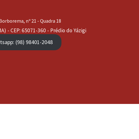
embed code google maps
Borborema, nº 21 - Quadra 18
A) - CEP: 65071-360 - Prédio do Yázigi
tsapp: (98) 98401-2048