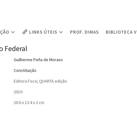
AÇÃO
LINKS ÚTEIS
PROF. DIMAS
BIBLIOTECA 
o Federal
Guilherme Peña de Moraes
Constituição
Editora Foco; QUARTA edição
2019
20.6 x 13.4 x 2 cm