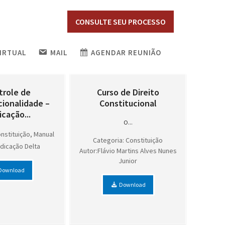
CONSULTE SEU PROCESSO
VIRTUAL
MAIL
AGENDAR REUNIÃO
trole de
Curso de Direito
cionalidade –
Constitucional
cação...
O...
nstituição, Manual
Categoria: Constituição
dicação Delta
Autor:Flávio Martins Alves Nunes
Junior
Download
Download