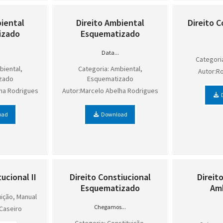
biental
Direito Ambiental
Direito C
izado
Esquematizado
Data...
Categoria
biental,
Categoria: Ambiental,
Autor:Ro
zado
Esquematizado
lha Rodrigues
Autor:Marcelo Abelha Rodrigues
oad
Download
ucional II
Direito Constiucional
Direito
Esquematizado
Am
uição, Manual
Chegamos...
Caseiro