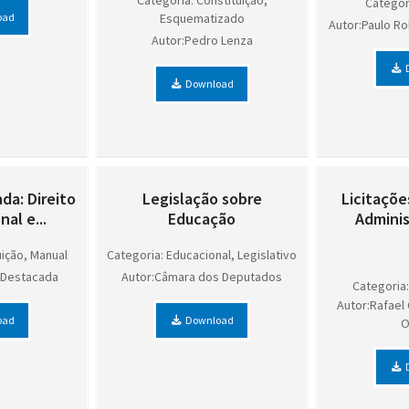
Categoria: Constituição,
Categor
oad
Esquematizado
Autor:Paulo Ro
Autor:Pedro Lenza
Download
da: Direito
Legislação sobre
Licitaçõe
al e...
Educação
Administ
uição, Manual
Categoria: Educacional, Legislativo
o Destacada
Autor:Câmara dos Deputados
Categoria:
Autor:Rafael
oad
Download
O