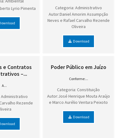
ia: Ambiental
Categoria: Administrativo
berto Lyrio Pimenta
Autor:Daniel Amorim Assumpção
Neves e Rafael Carvalho Rezende
Download
Oliveira
Download
s e Contratos
Poder Público em Juízo
rativos –...
Conforme:...
A...
Categoria: Constituição
Autor:José Henrique Mouta Araújo
 Administrativo
e Marco Aurélio Ventura Peixoto
 Carvalho Rezende
liveira
Download
Download