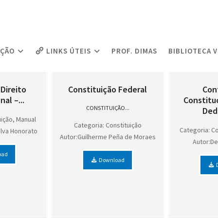
AÇÃO
LINKS ÚTEIS
PROF. DIMAS
BIBLIOTECA 
Direito
Constituição Federal
Con
al –...
Constitu
CONSTITUIÇÃO...
Dedi
uição, Manual
Categoria: Constituição
Categoria: Co
ilva Honorato
Autor:Guilherme Peña de Moraes
Autor:De
oad
Download